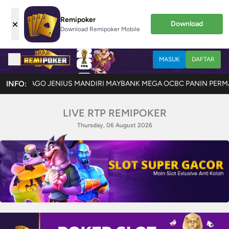
Remipoker
×
Download
Download Remipoker Mobile
MASUK
DAFTAR
MON E-WALLET JAGO JENIUS MANDIRI MAYBANK MEGA OCBC PANIN PERM
INFO:
LIVE RTP REMIPOKER
Thursday, 06 August 2026