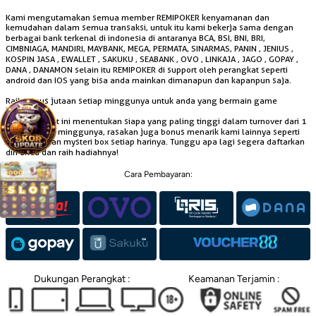
Kami mengutamakan semua member REMIPOKER kenyamanan dan
kemudahan dalam semua transaksi, untuk itu kami bekerja sama dengan
berbagai bank terkenal di indonesia di antaranya BCA, BSI, BNI, BRI,
CIMBNIAGA, MANDIRI, MAYBANK, MEGA, PERMATA, SINARMAS, PANIN , JENIUS ,
KOSPIN JASA , EWALLET , SAKUKU , SEABANK , OVO , LINKAJA , JAGO , GOPAY ,
DANA , DANAMON selain itu REMIPOKER di support oleh perangkat seperti
android dan IOS yang bisa anda mainkan dimanapun dan kapanpun saja.
Raih bonus jutaan setiap minggunya untuk anda yang bermain game
REMIPOKER
, dalam event ini menentukan siapa yang paling tinggi dalam turnover dari 1
s/d 10 setiap minggunya, rasakan juga bonus menarik kami lainnya seperti
lucky spin dan mysteri box setiap harinya. Tunggu apa lagi segera daftarkan
diri anda dan raih hadiahnya!
Cara Pembayaran:
Dukungan Perangkat :
Keamanan Terjamin :